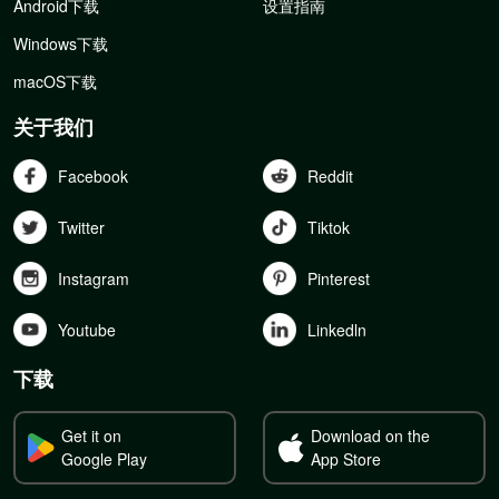
Android下载
设置指南
Windows下载
macOS下载
关于我们
Facebook
Reddit
Twitter
Tiktok
Instagram
Pinterest
Youtube
Linkedln
下载
Get it on
Download on the
Google Play
App Store