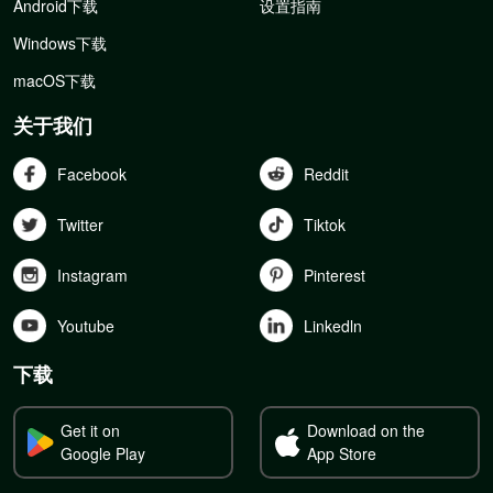
Android下载
设置指南
Windows下载
macOS下载
关于我们
Facebook
Reddit
Twitter
Tiktok
Instagram
Pinterest
Youtube
Linkedln
下载
Get it on
Download on the
Google Play
App Store