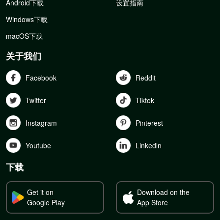
Android下载
设置指南
Windows下载
macOS下载
关于我们
Facebook
Reddit
Twitter
Tiktok
Instagram
Pinterest
Youtube
Linkedln
下载
Get it on
Download on the
Google Play
App Store