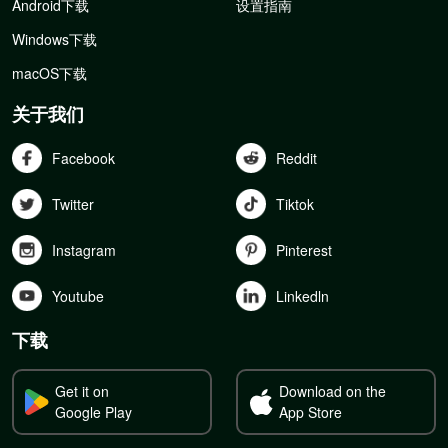
Android下载
设置指南
Windows下载
macOS下载
关于我们
Facebook
Reddit
Twitter
Tiktok
Instagram
Pinterest
Youtube
Linkedln
下载
Get it on
Download on the
Google Play
App Store